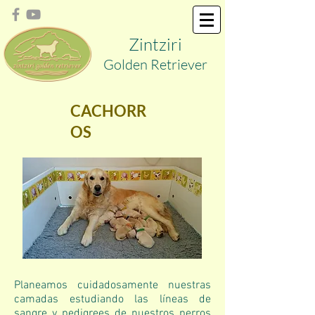
Zint
ziri
Golden
Retriever
CACHORR
OS
Planeamos cuidadosamente nuestras
camadas estudiando las líneas de
sangre y pedigrees de nuestros perros