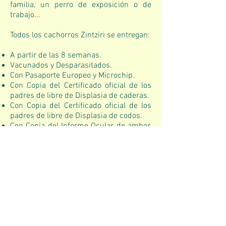
familia, un perro de exposición o de
trabajo...
Todos los cachorros Zintziri se entregan:
A partir de las 8 semanas.
Vacunados y Desparasitados.
Con Pasaporte Europeo y Microchip.
Con Copia del Certificado oficial de los
padres de libre de Displasia de caderas.
Con Copia del Certificado oficial de los
padres de libre de Displasia de codos.
Con Copia del Informe Ocular de ambos
padres.
Con Copia del pedigree de los padres.
Con Copia de la inscripción de la
camada en el LOE.
Con un documento en el que se detalla
la responsabilidad que asumimos ante
enfermedades infecciosas y
hereditarias.
Con "Kit cachorro" gentileza de Natural