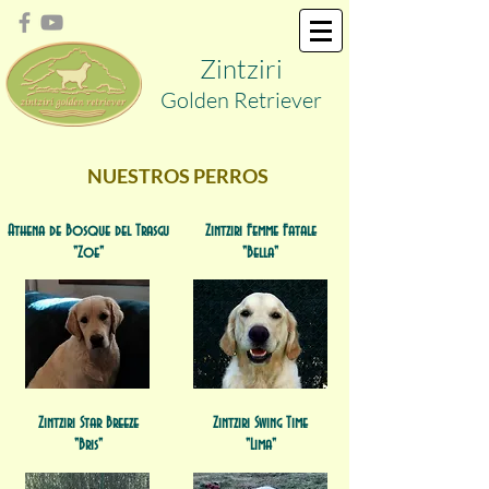
Zint
ziri
Golden
Retriever
NUESTROS PERROS
Athena de Bosque del Trasgu
Zintziri Femme Fatale
"Zoe"
"Bella"
Zintziri Star Breeze
Zintziri Swing Time
"Bris"
"Lima"